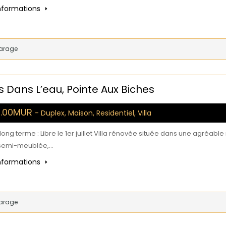
informations
arage
s Dans L’eau, Pointe Aux Biches
0.00MUR
- Duplex, Maison, Residentiel, Villa
 long terme : Libre le 1er juillet Villa rénovée située dans une agréab
, semi-meublée,…
informations
arage