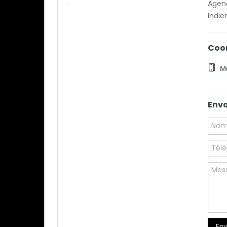
Agenc
Indie
Coo
Mo
Env