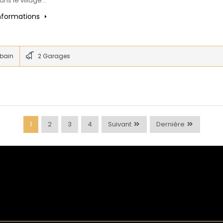
ans le village…
informations
 bain
2 Garages
1
2
3
4
Suivant
Dernière