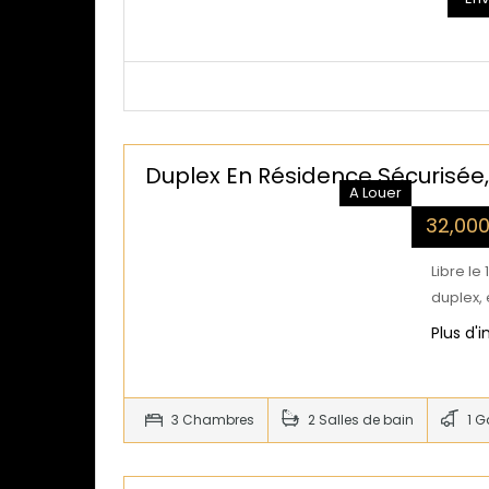
Duplex En Résidence Sécurisée
A Louer
32,00
Libre le
duplex,
Plus d'
3 Chambres
2 Salles de bain
1 G