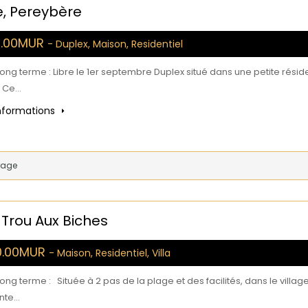
, Pereybère
0.00MUR
- Duplex, Maison, Residentiel
long terme : Libre le 1er septembre Duplex situé dans une petite rés
s. Ce…
informations
rage
 Trou Aux Biches
0.00MUR
- Maison, Residentiel, Villa
long terme : Située à 2 pas de la plage et des facilités, dans le villa
nte…