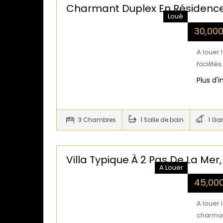
Charmant Duplex En Résidence
Loué
30,00
A louer 
facilité
Plus d'
3 Chambres
1 Salle de bain
1 Ga
Villa Typique À 2 Pas De La Mer,
A Louer
45,00
A louer 
charma