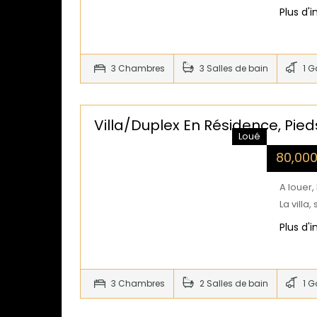
Plus d'
3 Chambres
3 Salles de bain
1 G
Villa/duplex En Résidence, Pied
Loué
80,00
A louer,
La villa
Plus d'
3 Chambres
2 Salles de bain
1 G