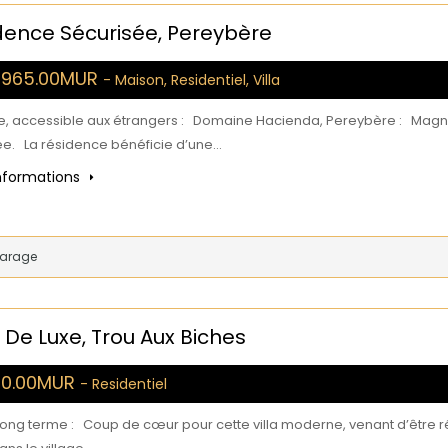
dence Sécurisée, Pereybère
1,965.00MUR
- Maison, Residentiel, Villa
e, accessible aux étrangers : Domaine Hacienda, Pereybère : Magnif
ée. La résidence bénéficie d’une…
informations
Garage
 De Luxe, Trou Aux Biches
00.00MUR
- Residentiel
long terme : Coup de cœur pour cette villa moderne, venant d’être r