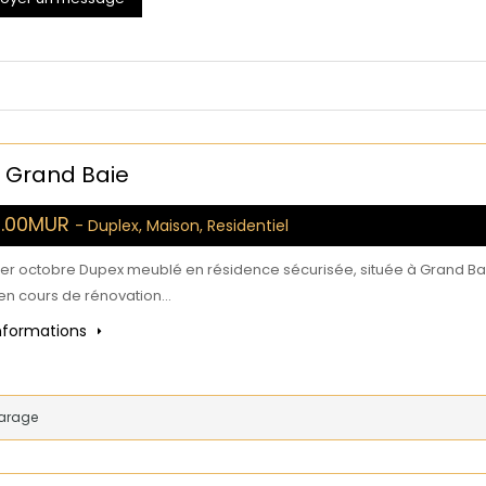
, Grand Baie
0.00MUR
- Duplex, Maison, Residentiel
 1er octobre Dupex meublé en résidence sécurisée, située à Grand Ba
 en cours de rénovation…
informations
arage