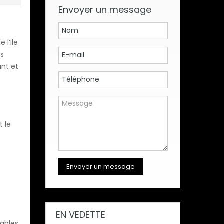
Envoyer un message
 l’Ile
as
ant et
t le
EN VEDETTE
éables