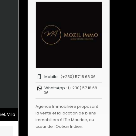
Mobile :
(+230) 57 18 68 06
WhatsApp :
(+230) 57 18 68
06
Agence Immobilière proposant
la vente et la location de biens
l, Villa
immobiliers à l'île Maurice, au
cœur de l'Océan Indien.