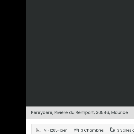
Pereybere, Rivière du Rempart, 30546, Maurice
MI-1265-bien
3 Chambres
3 Salles 