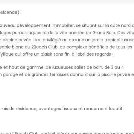
ésidence) :
ouveau développement immobilier, se situant sur la côte nord de
ages paradisiaques et de la ville animée de Grand Baie. Ces vill
iscine privée. Lieu privilégié au cœur d’un jardin tropical luxuri
able blanc du 2Beach Club, ce complexe bénéficie de tous les
yllique qui offre un plaisir sans fin, à l’abri des regards !
e et haut de gamme, de luxueuses salles de bain, de 3 ou 4
n garage et de grandes terrasses donnant sur la piscine privée e
rmis de résidence, avantages fiscaux et rendement locatif
re, au 2Beach Club, endroit idéal pour passer des moments agr