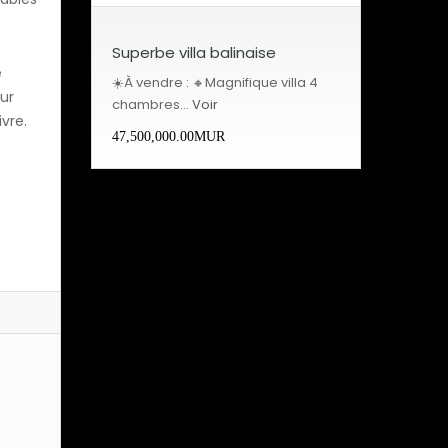
Superbe villa balinaise
e
☀️À vendre : 🔸Magnifique villa 4
ur
chambres…
Voir
vre.
47,500,000.00MUR