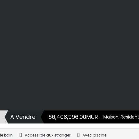
A Vendre
66,408,996.00MUR
- Maison, Residentie
de bain
Accessible aux etranger
Avec piscine