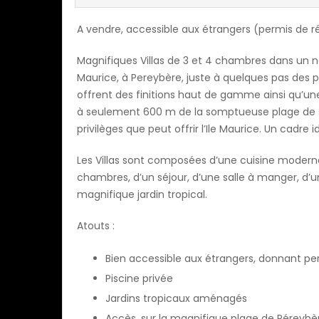
A vendre, accessible aux étrangers (permis de r
Magnifiques Villas de 3 et 4 chambres dans un n
Maurice, à Pereybère, juste à quelques pas des pl
offrent des finitions haut de gamme ainsi qu’une p
à seulement 600 m de la somptueuse plage de s
privilèges que peut offrir l’Ile Maurice. Un cadre id
Les Villas sont composées d’une cuisine modern
chambres, d’un séjour, d’une salle à manger, d’u
magnifique jardin tropical.
Atouts :
Bien accessible aux étrangers, donnant pe
Piscine privée
Jardins tropicaux aménagés
Accès, sur la magnifique plage de Péreybè