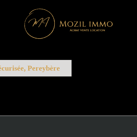
écurisée, Pereybère