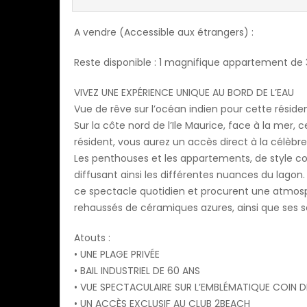
A vendre (Accessible aux étrangers) :
Reste disponible : 1 magnifique appartement de 
VIVEZ UNE EXPÉRIENCE UNIQUE AU BORD DE L’EAU
Vue de rêve sur l’océan indien pour cette résid
Sur la côte nord de l’Ile Maurice, face à la mer, 
résident, vous aurez un accès direct à la célèbr
Les penthouses et les appartements, de style 
diffusant ainsi les différentes nuances du lag
ce spectacle quotidien et procurent une atmosp
rehaussés de céramiques azures, ainsi que ses s
Atouts :
• UNE PLAGE PRIVÉE
• BAIL INDUSTRIEL DE 60 ANS
• VUE SPECTACULAIRE SUR L’EMBLÉMATIQUE COIN D
• UN ACCÈS EXCLUSIF AU CLUB 2BEACH