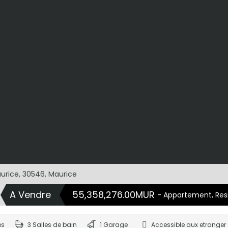
aurice, 30546, Maurice
A Vendre
55,358,276.00MUR
- Appartement, Resi
es
3 Salles de bain
1 Garage
Accessible aux etranger