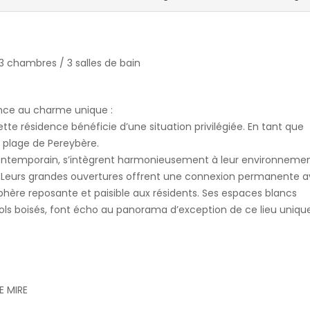
3 chambres / 3 salles de bain
ence au charme unique :
cette résidence bénéficie d’une situation privilégiée. En tant que
e plage de Pereybère.
contemporain, s’intègrent harmonieusement à leur environnemen
on. Leurs grandes ouvertures offrent une connexion permanente 
hère reposante et paisible aux résidents. Ses espaces blancs
ols boisés, font écho au panorama d’exception de ce lieu unique
E MIRE