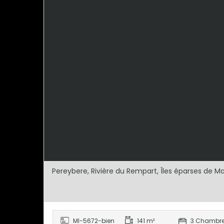
Pereybere, Rivière du Rempart, Îles éparses de M
MI-5672-bien
141 m²
3 Chambr