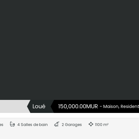
Loué
150,000.00MUR
- Maison, Residentie
es
4 Salles de bain
2 Garages
1100 m²