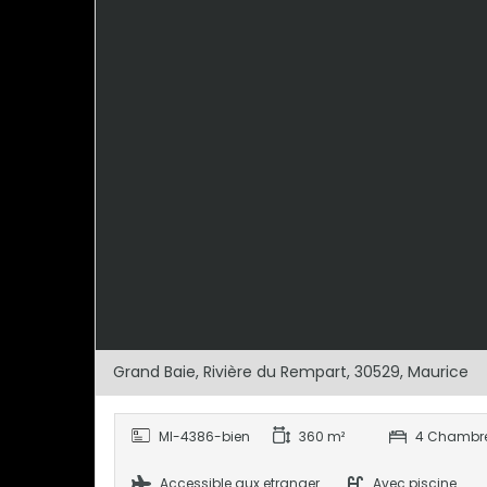
Grand Baie, Rivière du Rempart, 30529, Maurice
MI-4386-bien
360 m²
4 Chambr
Accessible aux etranger
Avec piscine