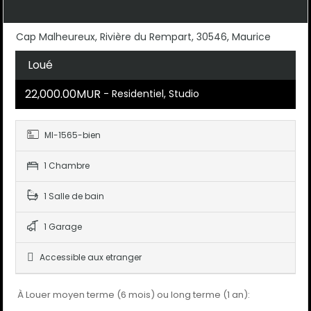
Cap Malheureux, Rivière du Rempart, 30546, Maurice
Loué
22,000.00MUR
- Residentiel, Studio
MI-1565-bien
1 Chambre
1 Salle de bain
1 Garage
Accessible aux etranger
À Louer moyen terme (6 mois) ou long terme (1 an):