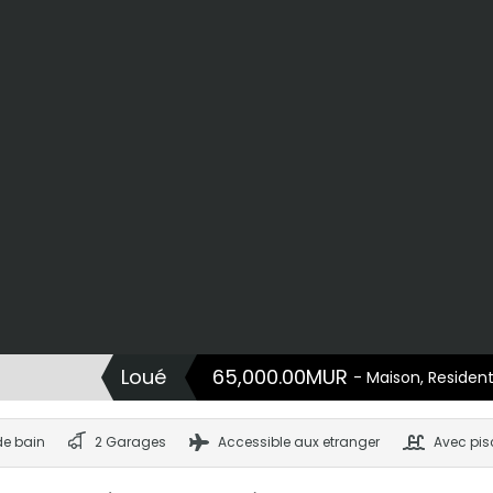
Loué
65,000.00MUR
- Maison, Residentie
de bain
2 Garages
Accessible aux etranger
Avec pis