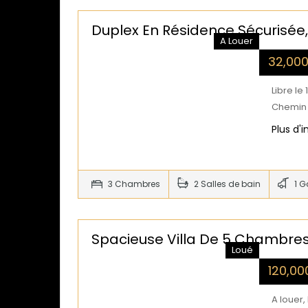
Duplex En Résidence Sécurisée
A Louer
32,00
Libre le
Chemin 
Plus d'
3 Chambres
2 Salles de bain
1 G
Spacieuse Villa De 5 Chambres
Loué
120,0
A louer