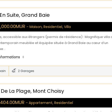
En Suite, Grand Baie
0,000.00MUR
- Maison, Residentiel, Villa
, accessible aux étrangers (permis de résidence) : Magnifique villa 
ontemporain meublée et équipée située à Grand Baie au cœur d’un
xe…
informations
bain
2 Garages
De La Plage, Mont Choisy
9,404.00MUR
- Appartement, Residentiel