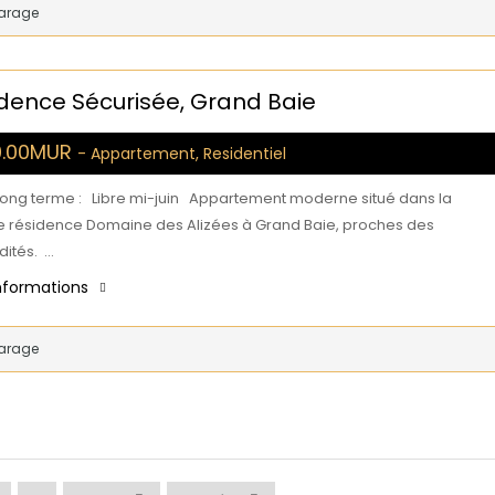
arage
ence Sécurisée, Grand Baie
0.00MUR
- Appartement, Residentiel
 long terme : Libre mi-juin Appartement moderne situé dans la
e résidence Domaine des Alizées à Grand Baie, proches des
ités. …
informations
arage