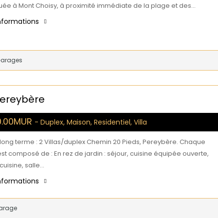
tuée à Mont Choisy, à proximité immédiate de la plage et des…
informations
Garages
 Pereybère
0.00MUR
- Duplex, Maison, Residentiel, Villa
 long terme : 2 Villas/duplex Chemin 20 Pieds, Pereybère. Chaque
st composé de : En rez de jardin : séjour, cuisine équipée ouverte,
cuisine, salle…
informations
arage