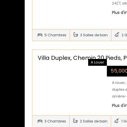
24/7, si
Plus d'
5 Chambres
3 Salles de bain
2 
Villa Duplex, Chemin 20 Pieds,
A Louer
55,00
A louer,
duplex e
arrière-
Plus d'
3 Chambres
2 Salles de bain
1 G