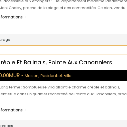
e, accessible aux étrangers : Bel appartement moderne idéalement
à Mont Choisy, proche de la plage et des commodités. Ce bien, vendu
informations
arage
ole Et Balinais, Pointe Aux Canonniers
00.00MUR
- Maison, Residentiel, Villa
Long terme : Somptueuse villa alliant le charme créole et balinais,
ent situé dans un quartier recherché de Pointe aux Canonniers, pro
informations
Garages