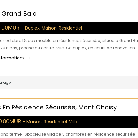
, Grand Baie
0.00MUR
- Duplex, Maison, Residentiel
 1er octobre Dupex meublé en résidence sécurisée, située à Grand Ba
20 Pieds, proche du centre-ville. Ce duplex, en cours de rénovation…
informations
arage
 En Résidence Sécurisée, Mont Choisy
00.00MUR
- Maison, Residentiel, Villa
, long terme : Spacieuse villa de 5 chambres en résidence sécurisée