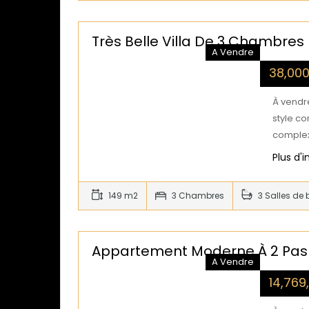
Très Belle Villa De 3 Chambres 
A Vendre
38,00
À vendre
style c
comple
Plus d'
149 m2
3 Chambres
3 Salles de 
Appartement Moderne À 2 Pas 
A Vendre
14,76