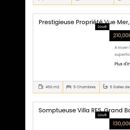
Prestigieuse Propriété Vue Mer
Loué
210,0
A louer 
superfic
Plus d'
450 m2
5 Chambres
5 Salles de
Somptueuse Villa RES, Grand B
Loué
130,0