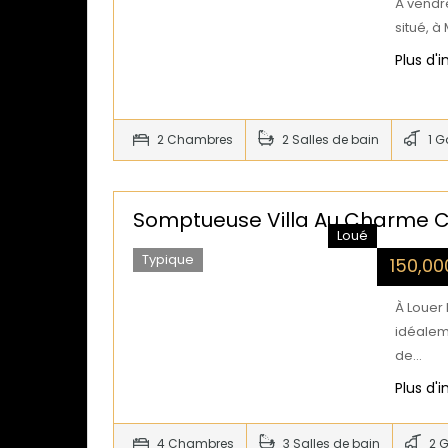
À vendr
situé, 
Plus d'
2 Chambres
2 Salles de bain
1 G
Somptueuse Villa Au Charme Cré
Loué
Typique
150,0
À Louer 
idéalem
de…
Plus d'
4 Chambres
3 Salles de bain
2 