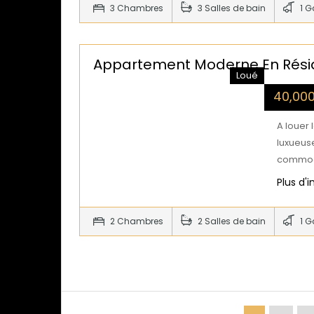
3 Chambres
3 Salles de bain
1 G
Appartement Moderne En Résid
Loué
40,00
A louer
luxueus
commod
Plus d'
2 Chambres
2 Salles de bain
1 G