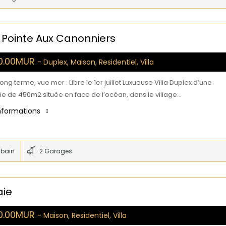
, Pointe Aux Canonniers
00.00MUR
- Duplex, Maison, Residentiel, Villa
long terme, vue mer : Libre le 1er juillet Luxueuse Villa Duplex d’une
ie de 450m2 située en face de l’océan, dans le village…
informations
 bain
2 Garages
aie
00.00MUR
- Maison, Residentiel, Villa