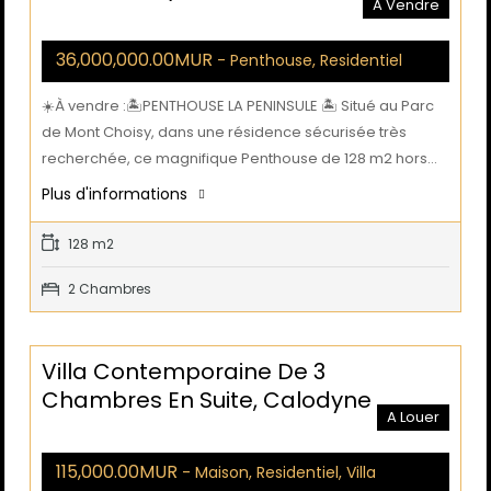
A Vendre
36,000,000.00MUR
- Penthouse, Residentiel
☀️À vendre :🏝️PENTHOUSE LA PENINSULE 🏝️ Situé au Parc
de Mont Choisy, dans une résidence sécurisée très
recherchée, ce magnifique Penthouse de 128 m2 hors…
Plus d'informations
128 m2
2 Chambres
Villa Contemporaine De 3
Chambres En Suite, Calodyne
A Louer
115,000.00MUR
- Maison, Residentiel, Villa