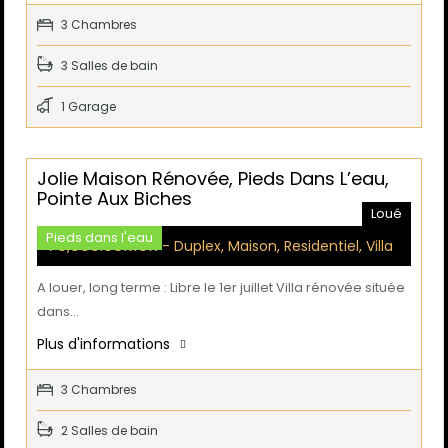
3 Chambres
3 Salles de bain
1 Garage
Jolie Maison Rénovée, Pieds Dans L’eau,
Pointe Aux Biches
Loué
Pieds dans l'eau
70,000.00MUR
- Duplex, Maison, Residentiel, Villa
A louer, long terme : Libre le 1er juillet Villa rénovée située
dans…
Plus d'informations
3 Chambres
2 Salles de bain