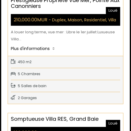
Prestigieuse Propriété Vue Mer, Pointe Aux
Canonniers
Loué
210,000.00MUR
- Duplex, Maison, Residentiel, Villa
A louer long terme, vue mer : Libre le 1er juillet Luxueuse
Villa…
Plus d'informations
450 m2
5 Chambres
5 Salles de bain
2 Garages
Somptueuse Villa RES, Grand Baie
Loué