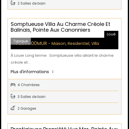
2 Salles de bain
Somptueuse Villa Au Charme Créole Et
Balinais, Pointe Aux Canonniers
Loué
Typique
150,000.00MUR
- Maison, Residentiel, Villa
À Louer Long terme : Somptueuse villa alliant le charme
créole et…
Plus d'informations
4 Chambres
3 Salles de bain
2 Garages