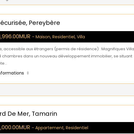
Sécurisée, Pereybère
8,996.00MUR
- Maison, Residentiel, Villa
, accessible aux étrangers (permis de résidence) : Magnifiques Vill
 4 chambres dans un nouveau développement immobilier, se situant
ôte…
informations
rd De Mer, Tamarin
8,000.00MUR
- Appartement, Residentiel