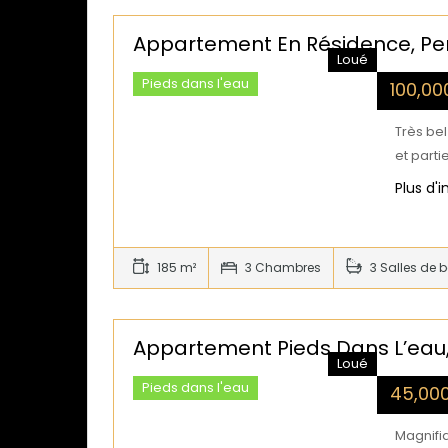
Appartement En Résidence, Pe
Loué
Pieds dans l'eau
100,0
Très bel
et parti
Plus d'
185 m²
3 Chambres
3 Salles de 
Appartement Pieds Dans L’eau
Loué
Pieds dans l'eau
45,00
Magnifi