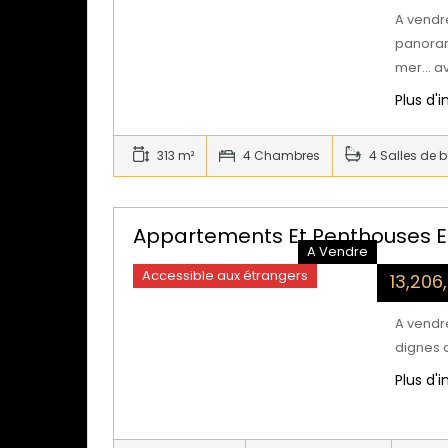
A vendr
panoram
mer… a
Plus d'
313 m²
4 Chambres
4 Salles de 
Appartements Et Penthouses E
A Vendre
Accessible aux étrangers
13,206
A vendr
dignes d
Plus d'