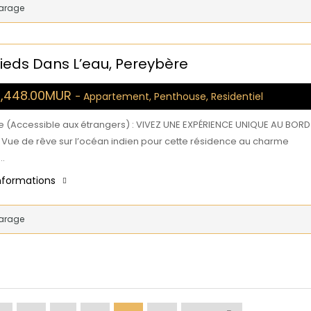
arage
eds Dans L’eau, Pereybère
3,448.00MUR
- Appartement, Penthouse, Residentiel
e (Accessible aux étrangers) : VIVEZ UNE EXPÉRIENCE UNIQUE AU BORD
U Vue de rêve sur l’océan indien pour cette résidence au charme
:…
informations
arage