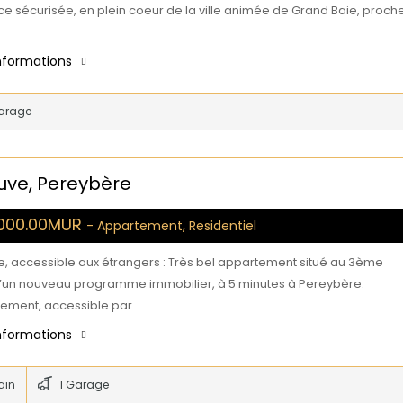
ce sécurisée, en plein coeur de la ville animée de Grand Baie, proch
informations
arage
ve, Pereybère
,000.00MUR
- Appartement, Residentiel
e, accessible aux étrangers : Très bel appartement situé au 3ème
’un nouveau programme immobilier, à 5 minutes à Pereybère.
tement, accessible par…
informations
ain
1 Garage