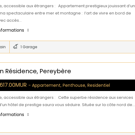
e, accessible aux étrangers : Appartement prestigieux jouissant d’un
a spectaculaire entre mer et montagne : l’art de vivre en bord de
vec accès…
informations
bain
1 Garage
n Résidence, Pereybère
,617.00MUR
- Appartement, Penthouse, Residentiel
e, accessible aux étrangers : Cette superbe résidence aux services
’un hôtel de prestige saura vous séduire. Située sur la côte nord de…
informations