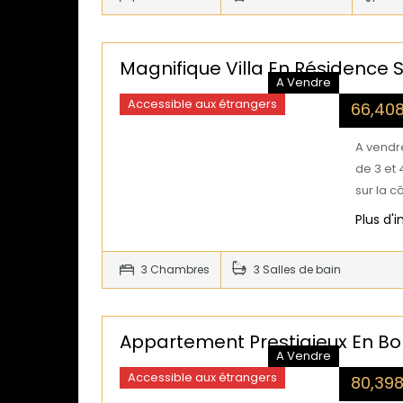
Magnifique Villa En Résidence 
A Vendre
Accessible aux étrangers
66,40
A vendre
de 3 et
sur la c
Plus d'
3 Chambres
3 Salles de bain
Appartement Prestigieux En Bo
A Vendre
Accessible aux étrangers
80,39