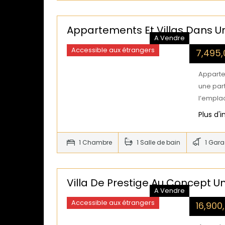
Appartements Et Villas Dans 
A Vendre
Accessible aux étrangers
7,495
Apparte
une part
l’empla
Plus d'
1 Chambre
1 Salle de bain
1 Gar
Villa De Prestige Au Concept U
A Vendre
Accessible aux étrangers
16,90