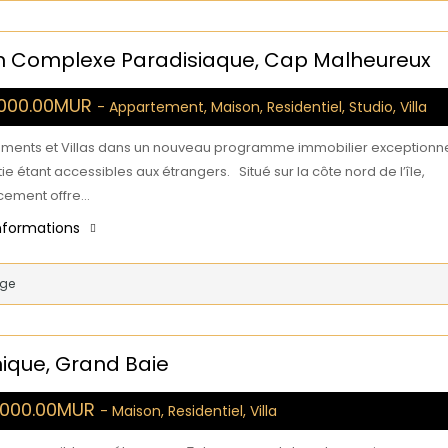
Un Complexe Paradisiaque, Cap Malheureux
,000.00MUR
- Appartement, Maison, Residentiel, Studio, Villa
ments et Villas dans un nouveau programme immobilier exceptionne
ie étant accessibles aux étrangers. Situé sur la côte nord de l’île,
cement offre…
informations
age
nique, Grand Baie
0,000.00MUR
- Maison, Residentiel, Villa