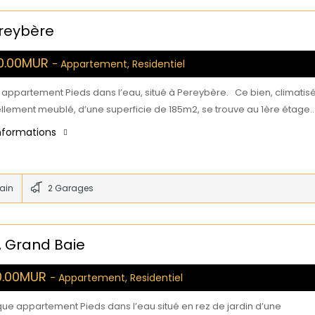
reybère
00.00MUR
- Appartement, Residentiel
 appartement Pieds dans l’eau, situé à Pereybère. Ce bien, climatis
ellement meublé, d’une superficie de 185m2, se trouve au 1ère étage.
informations
bain
2 Garages
, Grand Baie
0.00MUR
- Appartement, Residentiel
que appartement Pieds dans l’eau situé en rez de jardin d’une