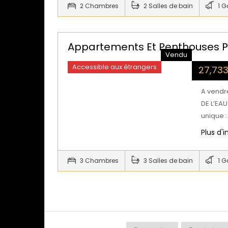
2 Chambres
2 Salles de bain
1 G
Appartements Et Penthouses Pi
Vendu
Accessible aux étrangers
27,73
A vendr
DE L’EA
unique 
Plus d'
3 Chambres
3 Salles de bain
1 G