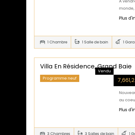
A vendr
monde, c
Plus d'
1 Chambre
1 Salle de bain
1 Gar
Villa En Résidence, Grand Baie
Vendu
Programme neuf
7,661
Nouveau 
au coeur
Plus d'
3 Chambres
3 Salles de bain
1 G