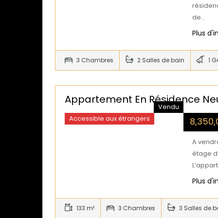
résiden
de…
Plus d'
3 Chambres
2 Salles de bain
1 G
Appartement En Résidence Neu
Vendu
Accessible aux étrangers
8,350
A vendr
étage d
L’appar
Plus d'
133 m²
3 Chambres
3 Salles de b