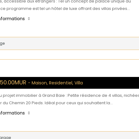
e, accessible aux étrangers : Tel un concept de palace unique au
e programme est tel un hôtel de luxe offrant des villas privées…
informations
age
,250.00MUR
- Maison, Residentiel, Villa
projet immobilier à Grand Baie : Petite résidence de 4 villas, nichée
 du Chemin 20 Pieds. Idéal pour ceux qui souhaitent la…
informations
arage